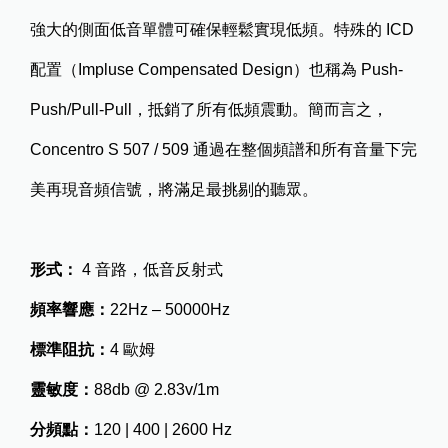
強大的側面低音單體可確保輕鬆實現低頻。特殊的 ICD
配置（Impluse Compensated Design）也稱為 Push-
Push/Pull-Pull，抵銷了所有低頻震動。簡而言之，
Concentro S 507 / 509 通過在整個頻譜和所有音量下完
美再現音頻信號，將滿足最挑剔的聽眾。
形式：
4 音路，低音反射式
頻率響應：
22Hz – 50000Hz
標準阻抗：
4 歐姆
靈敏度：
88db @ 2.83v/1m
分頻點：
120 | 400 | 2600 Hz