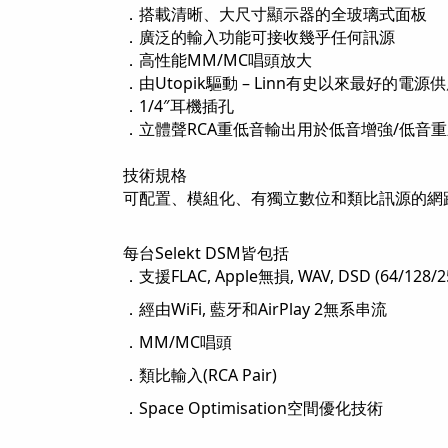
．搭載清晰、大尺寸顯示器的全玻璃式面板
．廣泛的輸入功能可接收幾乎任何訊源
．高性能MM/MC唱頭放大
．由Utopik驅動 – Linn有史以來最好的電源
．1/4″耳機插孔
．立體聲RCA重低音輸出用於低音增強/低音
技術規格
可配置、模組化、有獨立數位和類比訊源的網路
每台Selekt DSM皆包括
．支援FLAC, Apple無損, WAV, DSD (64/128
．經由WiFi, 藍牙和AirPlay 2無系串流
．MM/MC唱頭
．類比輸入(RCA Pair)
．Space Optimisation空間優化技術