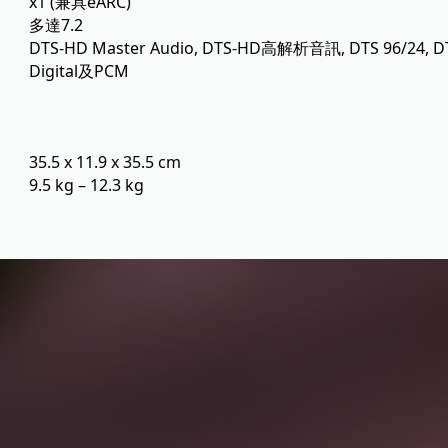
x1 (兼具eARC)
多達7.2
DTS-HD Master Audio, DTS-HD高解析音訊, DTS 96/24, DTS, 
Digital及PCM
35.5 x 11.9 x 35.5 cm
9.5 kg – 12.3 kg