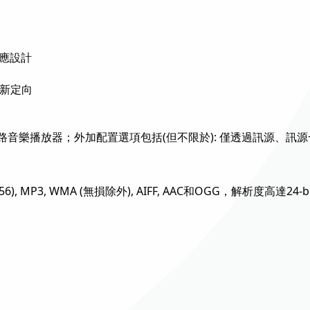
供應設計
重新定向
音樂播放器；外加配置選項包括(但不限於): 僅透過訊源、訊
/256), MP3, WMA (無損除外), AIFF, AAC和OGG，解析度高達24-bi